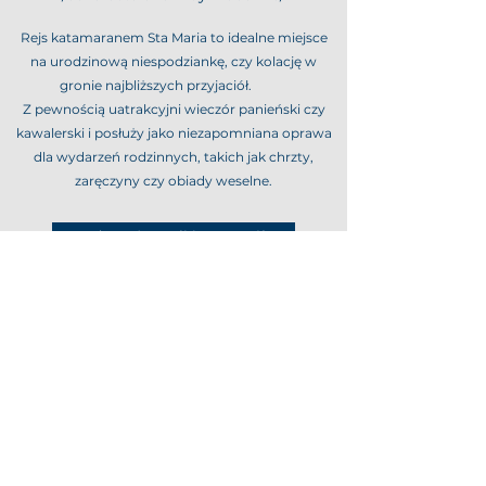
Rejs katamaranem Sta Maria to idealne miejsce
na urodzinową niespodziankę, czy kolację w
gronie najbliższych przyjaciół.
Z pewnością uatrakcyjni wieczór panieński czy
kawalerski i posłuży jako niezapomniana oprawa
dla wydarzeń rodzinnych, takich jak chrzty,
zaręczyny czy obiady weselne.
Zadzwoń ustalić szczegóły
Napisz do nas
©2021 by Wave58 Sta Maria