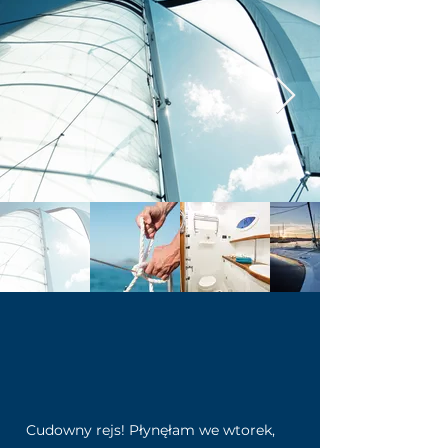
Cudowny rejs! Płynęłam we wtorek,