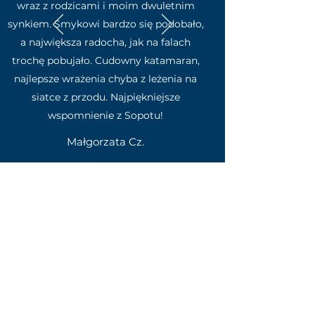
wraz z rodzicami i moim dwuletnim
synkiem. Smykowi bardzo się podobało,
a największa radocha, jak na falach
trochę pobujało. Cudowny katamaran,
najlepsze wrażenia chyba z leżenia na
siatce z przodu. Najpiękniejsze
wspomnienie z Sopotu!
Małgorzata Cz.