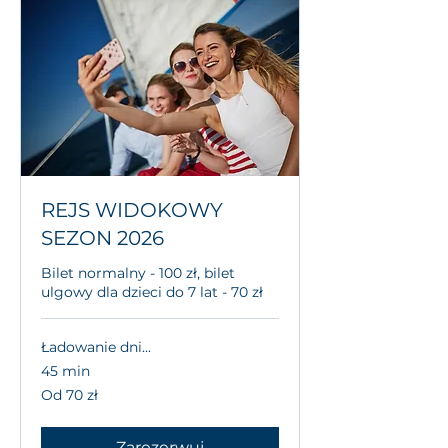
REJS WIDOKOWY
SEZON 2026
Bilet normalny - 100 zł, bilet
ulgowy dla dzieci do 7 lat - 70 zł
Ładowanie dni...
45 min
Od
Od 70 zł
70
złotych
polskich
Zarezerwuj