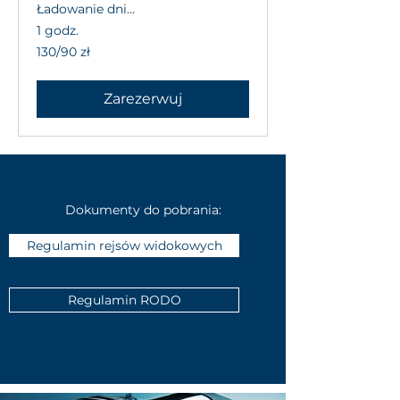
Ładowanie dni...
1 godz.
130/90
130/90 zł
zł
Zarezerwuj
Dokumenty do pobrania:
Regulamin rejsów widokowych
Regulamin RODO